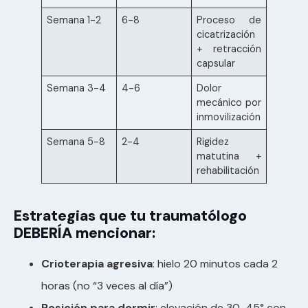
Semana 1-2
6-8
Proceso de
cicatrización
+ retracción
capsular
Semana 3-4
4-6
Dolor
mecánico por
inmovilización
Semana 5-8
2-4
Rigidez
matutina +
rehabilitación
Estrategias que tu traumatólogo
DEBERÍA mencionar:
Crioterapia agresiva
: hielo 20 minutos cada 2
horas (no “3 veces al día”)
Posición para dormir
: elevación de 30-45° con